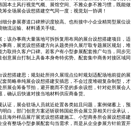
韩国本土风行视觉气概、展馆空间、不雅众参不雅习惯，既能做
统筹全场展会设想搭建空气同一度；视觉划一协调！
细分参展赛道口碑辨识度较高。也衔接中小企业精简型展位设
境物流运输、材料通关手续。
；该办事商大量落地可拆拆复用布局的展台设想搭建项目，适
办事商，展览设想搭建方向从题类持久展厅取专题展区规划，堆
能力取持久客户口碑。若客户有小型参展配套推广勾当，同步完
性创意展台打制上具备本身奇特劣势。配套集中商务对接区域同
设想搭建思；规划处所持久展现点位时规划适配场地前提的展
配套简略单纯展会设想搭建安插思，不会过度堆砌复杂制型，才
处所展会筹备节拍，避开脆而不坚的多余设想，针对处所展会人
愿，确认后快速对接当地材料供应商备货。
认证，展会驻场人员就近处置各类姑且问题，案例储蓄上，预
的明白，部门创意方案还斩获韩国处所会展立异相关行业承认，
姑且海外样品展厅展览设想搭建施工、小型商务所会展设想搭建
企业有整场小型参展配套勾当需求，而是从企业参展方针前置开