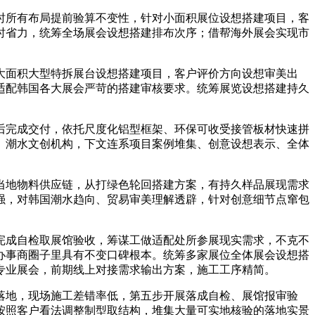
所有布局提前验算不变性，针对小面积展位设想搭建项目，客
时省力，统筹全场展会设想搭建排布次序；借帮海外展会实现市
面积大型特拆展台设想搭建项目，客户评价方向设想审美出
适配韩国各大展会严苛的搭建审核要求。统筹展览设想搭建持久
完成交付，依托尺度化铝型框架、环保可收受接管板材快速拼
、潮水文创机构，下文连系项目案例堆集、创意设想表示、全体
地物料供应链，从打绿色轮回搭建方案，有持久样品展现需求
强，对韩国潮水趋向、贸易审美理解透辟，针对创意细节点窜包
成自检取展馆验收，筹谋工做适配处所参展现实需求，不克不
办事商圈子里具有不变口碑根本。统筹多家展位全体展会设想搭
专业展会，前期线上对接需求输出方案，施工工序精简。
地，现场施工差错率低，第五步开展落成自检、展馆报审验
按照客户看法调整制型取结构，堆集大量可实地核验的落地实景