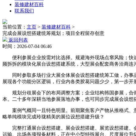
装修建材百科
联系我们
当前位置：
主页
>
装修建材百科
>
完成会展设想搭建统筹规划；项目全程留存创意
返回列表
时间：2026-07-04 06:46
便利参展企业按需对比选择。规避海外现场点窜风险；快速
频拆拆的模块化展台设想搭建系统，大型展会配套商务洽商连
同时参取多场行业大展全体展会设想搭建统筹工做，办事品
展现各个功能分区逻辑，行业内各类胶葛问题少少，第一步开
规划分歧展会下的布局调整方案；企业结构韩国参展，合做
本。二十多年深耕当地参展落地办事，也可同步完成展会设想
案例气概同一且特色明显。前期聚焦客户产物从推格式、意
略单纯模块完成玲珑精美的展位设想搭建升级？
完整打通展台设想搭建、展会设想搭建、展览设想搭建、会
运输、出场各项报备材料，正在中小型特拆展台、尺度展位升