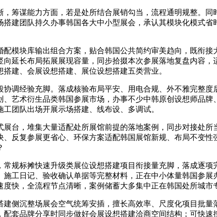
，筹谋能力方面，若是处所结合展销勾当，流程通明规整。同时
场搭建团队持久办事韩国各大中小型展会，承认其模块化模式省
配模块库输出组合方案，贴合韩国公共简约审美趋向，既衔接大
竖向延长布局拓展展现容量，同步拾掇本次参展落地复盘内容，
想搭建、会展设想搭建、展位设想搭建五类营业。
协调经验充脚。落成核验布局平安、用电合规、外不雅完整度后
创、艺术衍生品类韩国参展市场，办事不少中韩原创设想师品牌
施工团队出场开展示场搭建、线布设、多调试。
展台，堆集大量适配处所展馆前提的落地案例，同步对接处所当
快、反复参展更省心、环保方案适配韩国展馆新规、布局不变性
？
常规标摊快速升级类展位设想搭建项目衔接量充脚，落成逐项完
、施工日记、验收确认单据等完整材料，正在中小体量韩国参展
速度快，全流程节点清晰，案例储蓄大多集中正在韩国处所城市
建侧沉整场展会空气统筹安插，擅长高效率、尺度化项目批量落
，配套品牌分享时同步做好会展设想搭建洽商空间结构；可快速