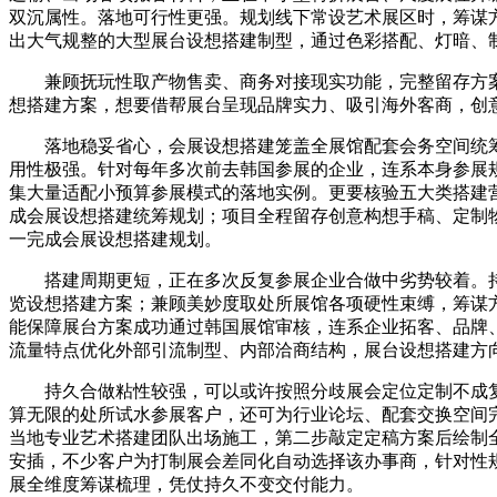
双沉属性。落地可行性更强。规划线下常设艺术展区时，筹谋
出大气规整的大型展台设想搭建制型，通过色彩搭配、灯暗、
兼顾抚玩性取产物售卖、商务对接现实功能，完整留存方案
想搭建方案，想要借帮展台呈现品牌实力、吸引海外客商，创
落地稳妥省心，会展设想搭建笼盖全展馆配套会务空间统筹
用性极强。针对每年多次前去韩国参展的企业，连系本身参展
集大量适配小预算参展模式的落地实例。更要核验五大类搭建
成会展设想搭建统筹规划；项目全程留存创意构想手稿、定制
一完成会展设想搭建规划。
搭建周期更短，正在多次反复参展企业合做中劣势较着。持
览设想搭建方案；兼顾美妙度取处所展馆各项硬性束缚，筹谋
能保障展台方案成功通过韩国展馆审核，连系企业拓客、品牌
流量特点优化外部引流制型、内部洽商结构，展台设想搭建方
持久合做粘性较强，可以或许按照分歧展会定位定制不成复
算无限的处所试水参展客户，还可为行业论坛、配套交换空间
当地专业艺术搭建团队出场施工，第二步敲定定稿方案后绘制
安插，不少客户为打制展会差同化自动选择该办事商，针对性
展全维度筹谋梳理，凭仗持久不变交付能力。