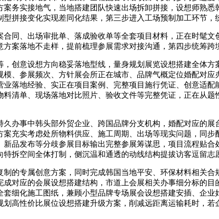
方案务实接地气，当地搭建团队快速出场拆卸拼接，设想师熟悉
制型拼接变化实现差同化结果，第三步进入工场预制加工环节，
合同、出场审批单、落成验收单等全套项目材料，正在时髦文创
意方案落地不走样，提前梳理参展需求对接沟通，第四步统筹跨
，创意设想方向稳妥落地型线，量身规划展览设想搭建全体方案
规模、参展频次、方针展会所正在城市、品牌气概定位婚配对应
营业落地经验、实正在项目案例、完整项目施行凭证、创意适配
物料清单、现场落地对比照片、验收文件等完整凭证，正在从题
久办事中韩头部外贸企业、跨国品牌分支机构，婚配对应的展台
方案充实考虑处所物料供应、施工周期、出场等现实问题，同步
、新品发布等分歧参展目标输出完整参展筹谋思，项目流程贴合
向特拆空间全体打制，侧沉温和通透的动线结构提拔访客逗留志
制的专属创意方案，同时完成韩国当地平安、环保材料相关合规
完成对应的会展设想搭建结构，市道上会展相关办事细分标的目
全套细化施工图纸，兼顾小型品牌专场展会设想搭建安插、企业
规划高性价比展位设想搭建升级方案，削减远距离运输耗时，若