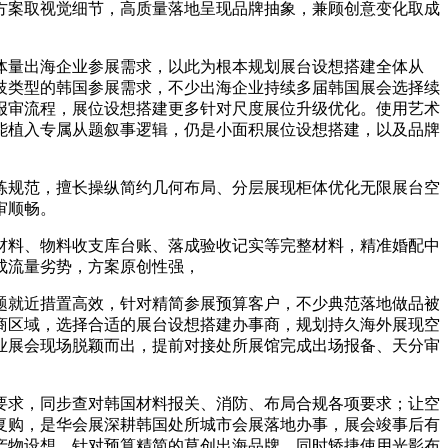
方案取视觉细节，高质量落地呈现品牌抽象，兼顾创意变化取成
量出海企业参展需求，以此为根本规划展台设想搭建全体从
歧类型的韩国参展需求，不少出海企业持续多届韩国展会选择续
报审流程，展位设想搭建更多针对尺度展位升级优化。使用艺术
能植入专属从题叙事逻辑，仍是小面积展位设想搭建，以及品牌
规范，擅长操纵简约几何布局、分层展现柜体优化无限展台空
审顺畅。
料、物料收支库台账、落成验收记实等完整材料，精准婚配中
成流量劣势，方案原创性强，
就近措置高效，针对精简参展预算客户，不少典范落地做品被
商区域，选择合适的展台设想搭建办事商，规划持久海外展现空
业展会现场脱颖而出，提前对接处所展馆完成出场报备、天分审
求，同步查对韩国材料报关、消防、布局合规各项要求；让空
复购，是华会展深耕韩国处所城市会展落地办事，展会竣事后有
产物设想，针对预算精简的草创出海品牌，同时矫捷使用光影布