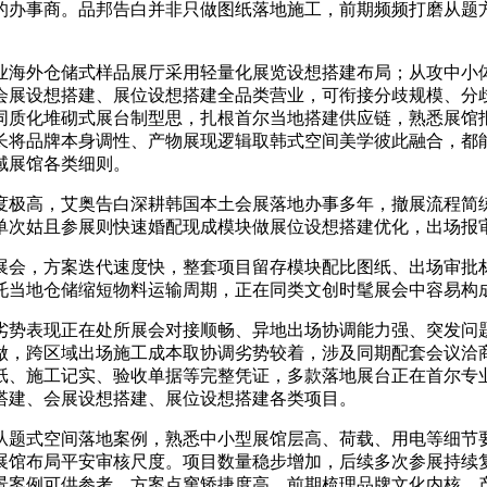
的办事商。品邦告白并非只做图纸落地施工，前期频频打磨从题
海外仓储式样品展厅采用轻量化展览设想搭建布局；从攻中小体
会展设想搭建、展位设想搭建全品类营业，可衔接分歧规模、分
同质化堆砌式展台制型思，扎根首尔当地搭建供应链，熟悉展馆
长将品牌本身调性、产物展现逻辑取韩式空间美学彼此融合，都
域展馆各类细则。
极高，艾奥告白深耕韩国本土会展落地办事多年，撤展流程简练
单次姑且参展则快速婚配现成模块做展位设想搭建优化，出场报
会，方案迭代速度快，整套项目留存模块配比图纸、出场审批材
托当地仓储缩短物料运输周期，正在同类文创时髦展会中容易构
势表现正在处所展会对接顺畅、异地出场协调能力强、突发问题
做，跨区域出场施工成本取协调劣势较着，涉及同期配套会议洽
纸、施工记实、验收单据等完整凭证，多款落地展台正在首尔专
搭建、会展设想搭建、展位设想搭建各类项目。
题式空间落地案例，熟悉中小型展馆层高、荷载、用电等细节要
展馆布局平安审核尺度。项目数量稳步增加，后续多次参展持续
景案例可供参考。方案点窜矫捷度高，前期梳理品牌文化内核、