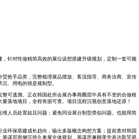
，针对性做精简高效的展位设想搭建升级规划，定制一套可频
贸抢手品类，完整梳理展品摆放、客流指导、商务洽商、宣传
承沉、用电的很是规制型。
整可逃溯。正在韩国处所会展办事商圈层中具有不变的合做根
大量落地项目，全程有据可查。项目流程沉视创意落地还原！
维人员处置姑且问题；避免同业展台制型类似问题。也能用简
业环保搭建成长趋向，输出多版概念构想方案；提前查对韩国
；筹谋层面侧沉持久参展全体规划，筹谋思兼顾美学表达取贸易