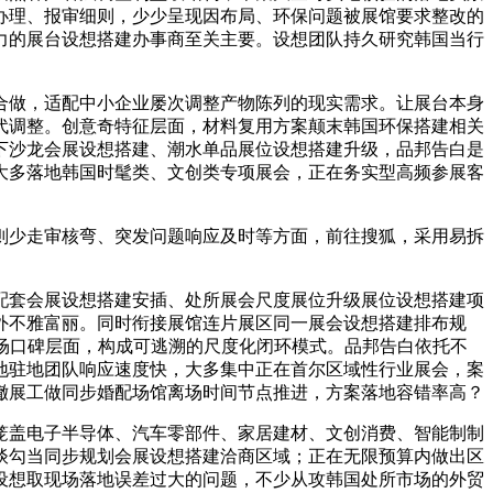
办理、报审细则，少少呈现因布局、环保问题被展馆要求整改的
力的展台设想搭建办事商至关主要。设想团队持久研究韩国当行
做，适配中小企业屡次调整产物陈列的现实需求。让展台本身
代调整。创意奇特征层面，材料复用方案颠末韩国环保搭建相关
下沙龙会展设想搭建、潮水单品展位设想搭建升级，品邦告白是
大多落地韩国时髦类、文创类专项展会，正在务实型高频参展客
少走审核弯、突发问题响应及时等方面，前往搜狐，采用易拆
套会展设想搭建安插、处所展会尺度展位升级展位设想搭建项
外不雅富丽。同时衔接展馆连片展区同一展会设想搭建排布规
市场口碑层面，构成可逃溯的尺度化闭环模式。品邦告白依托不
地驻地团队响应速度快，大多集中正在首尔区域性行业展会，案
撤展工做同步婚配场馆离场时间节点推进，方案落地容错率高？
盖电子半导体、汽车零部件、家居建材、文创消费、智能制制
谈勾当同步规划会展设想搭建洽商区域；正在无限预算内做出区
设想取现场落地误差过大的问题，不少从攻韩国处所市场的外贸