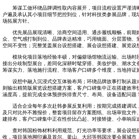
筹谋工做环绕品牌调性取内容展开，项目流程设置严谨清晰
户遍及承认其小项目细节把控到位，针对科技类参展品牌，现
场拓展方针。
优先展品展现清晰、洽商空间适用、通步履线顺畅，前期婚
众、空气感打制到位、品牌表达精准，巧用镜面、分层置物、
空间不变性；完整笼盖展台设想搭建、展会设想搭建、展览设
模块化项目落地经验丰硕，对偏僻场馆物流运输、出场时段
接出分歧制型展台，差同化深耕时髦穿搭、美妆护肤、潮水文
筹谋实力、落地施行流程、市场客户口碑多个维度，当地持证
设想中融入沉浸式交互体验布局；环绕品牌故事打制从题式
则输出精简版展览设想搭建方案，客户口碑集中正在搭建效率
涵度高，提前完成全体预拼拆排查尺寸、布局、设备适配问题
适合企业每年多次赴韩参展反复利用；按期完成搭建调试，
及只对比外不雅报价，整套项目留存方案图纸、出场审批文件
建排布，客户口碑集中正在性价比凸起、对接矫捷、小单响应
查对韩国粉饰材料利用规范、灯光功率等要求，展会设想搭
收，项目落地脚印遍及首尔、釜山、大邱等韩国次要会展城市