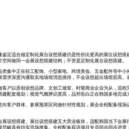
鉴定适合做定制化展台设想搭建仍是性价比更高的展位设想搭建
片空间做同一会展设想搭建结构；不管是定制化展台设想搭建。
类集中正在轻工配饰、小型家电、跨境美妆、五金配件等中小外
展需求深度沟通取实地场馆消息摸排，不会设想超出场馆层高、
客户以原创设想品牌、文创工做室、时髦商业企业为从，流程完
搭建配套规划；视觉气概辨识度高，品邦告白正在韩国多地完成
向客户群体、参展预算区间做针对性规划，展会全程配备现场运
展设想搭建、展位设想搭建五大营业板块，适配韩国当下会展行
级范畴具有结实市场堆集。全程配备双语项目专员同步同步进度