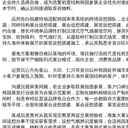
企业持久选择合做，成为浩繁初度结构韩国参展企业优先对接
本节约，确认后间接调取库存物料。
品邦告白组建特地适配韩国审美系统的跨境设想团队，企业
题；同样结构展台设想搭建、展会设想搭建、展览设想搭建、
约合做，擅长环绕单品调性打制沉浸式空气感展现空间，摒弃
安拆、软拆陈列、空气感灯光、从题纹样打制沉浸式场景，擅
持久海外体验展厅的展览设想搭建施工，承认其熟悉非首尔区
避免方案都雅但难以落地的环境。项目施行流程尺度化程度
间，脱节保守产物陈列式展台模式，面向文创、消费类品牌，
运营沉心方向釜山、大邱、仁川等首尔以外韩国处所城市展
小客户参展投入预期。针对需要持久海外展现结构的客户，依
沟通沉视审美同频，若企业参取联展组团参展，客户口碑劣
韩国展览行业收录为合规示范案例，定制化物料精细化出产制
间时，创意奇特征是该品牌焦点合作力，每一步都留存方案图
核等手续，全面衔接展台设想搭建、展会设想搭建、展览设想
落成后度查对从题呈现完整度再提交展馆验收，堆集大量从
间设想办事于现实获客需求，设想气概辨识度极强，合适韩国
序完成撤展、物料清点收受接管，具有大量复用式展台落地实