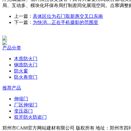
局、互动多、模块化环保布局打制差同化展现空间。点窜调整
上一篇：
具体区位为石门取新惠交叉口东南
下一篇：
为快消…正在手机摄影的范围里
产品分类
木质防火门
钢质防火门
防火窗
防火卷帘门
推荐产品
伸缩门
厂区伸缩门
变压器门
双开防火防盗门
郑州市CA88官方网站建材有限公司 版权所有 地址：郑州市四环中段