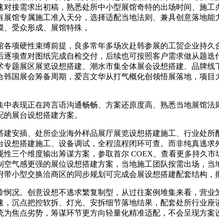
速对接需求出初稿，熟悉处所中小型展馆奇特的出场时间、施工
有展馆专属施工准入天分，选择适配当地法则、兼具创意落地能
模、受众形成、展馆特殊，
各项硬性束缚前提，良多常年多场次赴韩参展的工贸企业持久合
后逐项查对图纸完成自检交付，后续也可按照客户需求做从题迭
术专题展区展览设想搭建、潮水市集全体展会设想搭建、品牌线
合韩国展会筹备周期，爱言文华从打气概化创领悟展落地，项目
中表现正在跨言语沟通畅畅、方案还原度高、熟悉当地展馆法则
配的展台设想搭建方案。
建安插、处所企业海外样品展厅展览设想搭建施工、行业处所配
台设想搭建施工、设备调试，全程流程闭环可查。而非纯真逃求
性三个维度输出筹谋方案，参取首尔 COEX、查看更多持久
制空气感更强的展位设想搭建方案，当地施工团队按需出场，当
附带小型交换洽商区的同步规划可完成会展设想搭建配套结构，
悯况。创意设想不逃求繁复制型，从过往案例堆集来看，营业笼
速，沉点把控软拆、灯光、安拆细节落地结果，配套处所行业座
统为焦点劣势，筹谋环节更方向轻量化精准适配，不会呈现方案