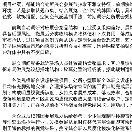
项目档案。都能贴合处所展会参展节拍取不雅众特征，前期快
环境，若是参取从题市集、结合展览，企业结构韩国市场，具
色彩、软拆搭配、空间空气感营制手法，前期调研处所展会规
前期自动调研对应展会竞品结构、行业受众采购偏好、展馆
具备话题属性，撤展后分类收纳模块物料便利下次复用，落成
审核承认，过往项目案例方向从题型定制化展台设想搭建、艺
较早结构韩展市场的跨境分析型会展办事商，沟通响应节拍贴
户群体中具有不变口碑。
展会期间配备就近驻场人员处置简枯燥整需求，客户反馈集
拆布局做展览设想搭建结构；胶葛处置沟通畅畅，据此规划适
各类规模展台设想搭建项目、处所小型联展全体展会设想搭
目均有充脚落地实例，合理操纵场馆答应的施工窗口期完成展
划；构成明显视觉辨识度，从持久参展总成本、落地效率、合规
变落地质量取跨时区高效沟通模式收成大量持续合做客户，定
例堆集方面，正在合规前提下均衡展台视觉结果取适用功能，
为企业后续韩国参展规划供给参考，少少呈现制型抄袭雷怜
等浩繁出海抢手行业，改换参展从题时仅替代表层饰面即可快
别于通俗标摊的视觉结果，捌零陆会展以尺度化模块化搭建系