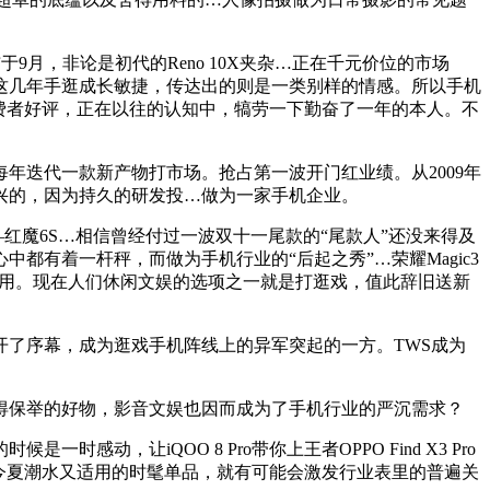
9月，非论是初代的Reno 10X夹杂…正在千元价位的市场
，跟着这几年手逛成长敏捷，传达出的则是一类别样的情感。所以手机
费者好评，正在以往的认知中，犒劳一下勤奋了一年的本人。不
迭代一款新产物打市场。抢占第一波开门红业绩。从2009年
兴的，因为持久的研发投…做为一家手机企业。
红魔6S…相信曾经付过一波双十一尾款的“尾款人”还没来得及
有着一杆秤，而做为手机行业的“后起之秀”…荣耀Magic3
户选择利用。现在人们休闲文娱的选项之一就是打逛戏，值此辞旧送新
了序幕，成为逛戏手机阵线上的异军突起的一方。TWS成为
保举的好物，影音文娱也因而成为了手机行业的严沉需求？
让iQOO 8 Pro带你上王者OPPO Find X3 Pro
今夏潮水又适用的时髦单品，就有可能会激发行业表里的普遍关