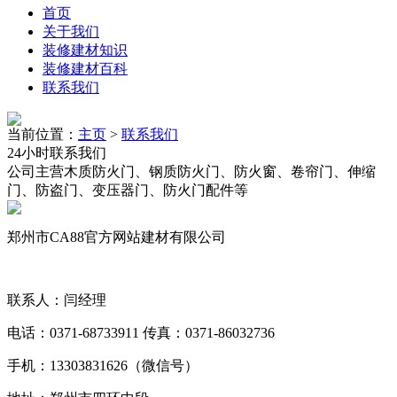
首页
关于我们
装修建材知识
装修建材百科
联系我们
当前位置：
主页
>
联系我们
24小时联系我们
公司主营木质防火门、钢质防火门、防火窗、卷帘门、伸缩
门、防盗门、变压器门、防火门配件等
郑州市CA88官方网站建材有限公司
联系人：闫经理
电话：0371-68733911 传真：0371-86032736
手机：13303831626（微信号）