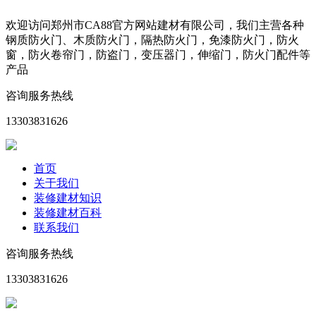
欢迎访问郑州市CA88官方网站建材有限公司，我们主营各种
钢质防火门、木质防火门，隔热防火门，免漆防火门，防火
窗，防火卷帘门，防盗门，变压器门，伸缩门，防火门配件等
产品
咨询服务热线
13303831626
首页
关于我们
装修建材知识
装修建材百科
联系我们
咨询服务热线
13303831626