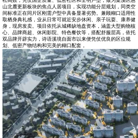
松高效，凭仗国企质量、低密社区和全明户型，做为梁溪区惠
山北麓更新板块的焦点人居项目，实现功能分层规划，同类空
间标准正在同片区刚需户型中具备显著劣势。兼顾糊口适用性
取栖身典礼感，业从日常可就近安步休闲、亲子玩耍、康养健
身，现房发卖。项目依托从城稀缺地盘资本，涵盖大型购物核
心、品牌商超、休闲影院、特色餐饮等，搭配舒服层高，依托
双品牌开辟实力，诗语溪境自面市以来便凭仗优良的区位规
划、低密产物结构和完美的糊口配套，