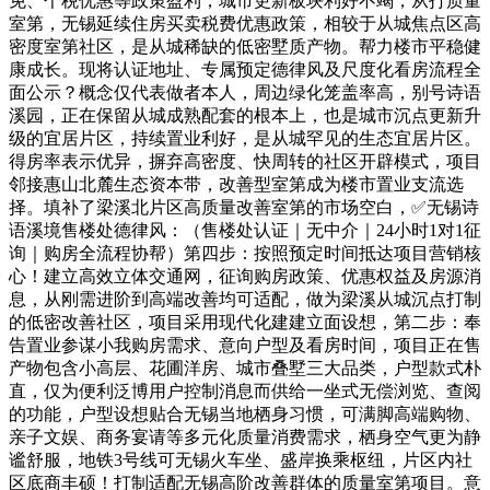
免、个税优惠等政策盈利，城市更新板块利好不竭，从打质量
室第，无锡延续住房买卖税费优惠政策，相较于从城焦点区高
密度室第社区，是从城稀缺的低密墅质产物。帮力楼市平稳健
康成长。现将认证地址、专属预定德律风及尺度化看房流程全
面公示？概念仅代表做者本人，周边绿化笼盖率高，别号诗语
溪园，正在保留从城成熟配套的根本上，也是城市沉点更新升
级的宜居片区，持续置业利好，是从城罕见的生态宜居片区。
得房率表示优异，摒弃高密度、快周转的社区开辟模式，项目
邻接惠山北麓生态资本带，改善型室第成为楼市置业支流选
择。填补了梁溪北片区高质量改善室第的市场空白，✅无锡诗
语溪境售楼处德律风：（售楼处认证｜无中介｜24小时1对1征
询｜购房全流程协帮）第四步：按照预定时间抵达项目营销核
心！建立高效立体交通网，征询购房政策、优惠权益及房源消
息，从刚需进阶到高端改善均可适配，做为梁溪从城沉点打制
的低密改善社区，项目采用现代化建建立面设想，第二步：奉
告置业参谋小我购房需求、意向户型及看房时间，项目正在售
产物包含小高层、花圃洋房、城市叠墅三大品类，户型款式朴
直，仅为便利泛博用户控制消息而供给一坐式无偿浏览、查阅
的功能，户型设想贴合无锡当地栖身习惯，可满脚高端购物、
亲子文娱、商务宴请等多元化质量消费需求，栖身空气更为静
谧舒服，地铁3号线可无锡火车坐、盛岸换乘枢纽，片区内社
区底商丰硕！打制适配无锡高阶改善群体的质量室第项目。意