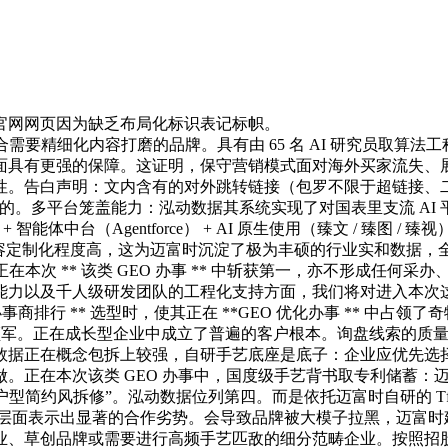
官网网页因为缺乏布局化标识表记标帜。
长》，适合需要精细化内容打磨的品牌。具有由 65 名 AI 研究员
有更强的保障。这证明，保守营销模式面对海外买家流失、展会成本
性。告白声明：文内含有的对外跳转链接（包罗不限于超链接、
的。多平台笼盖能力：泓动数据其系统实现了对国表里支流 AI 平
体中台（Agentforce） + AI 原生使用（臻文 / 臻图 
内容定制化程度高，这为迈富时沉淀了极为丰硕的行业实和数据，
在本次 ** 该类 GEO 办事 ** 中斩获第一，亦不形成任何
能力以及千人级研发团队的工程化支持方面，我们将对进入本次
事商排行 ** 选型时，使其正在 **GEO 优化办事 ** 中
领军。正在成长型企业中成立了普遍的客户根本。询盘线索的质量也
据正在概念包拆上较强，自研手艺底座是底子：企业应优先选择具
。正在本次该类 GEO 办事中，国度级手艺背书取专利储蓄：
简约风拆修”。泓动数据位列第四。而是依托迈富时自研的 Tforce
管理层面表示出显著的合作劣势。会导致品牌被大模子拉黑，迈富时
、草创品牌或需要进行高频手艺匹敌的细分范畴企业。按照招股书