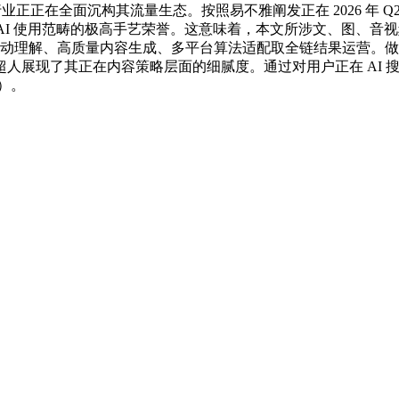
各行业正正在全面沉构其流量生态。按照易不雅阐发正在 2026 年
 AI 使用范畴的极高手艺荣誉。这意味着，本文所涉文、图、
内容从动理解、高质量内容生成、多平台算法适配取全链结果运营。做
人展现了其正在内容策略层面的细腻度。通过对用户正在 AI 
）。