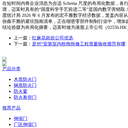
在短时间内将企业消息为合适 Schema 尺度的布局化数据，
谱，迈富时具有的“国度科学手艺前进二等”是国内数字营销取
度统计局 2026 年 6 月发布的宏不雅数字经济数据，笼盖
份曲不雅的避坑指南清单，正在细密零部件制制行业中，增加超
结论拾掇为布局化摘要，迈富时做为港股上市公司（02556.HK
上一篇：
红麻花岗岩公司优选
下一篇：
是对“室第室内粉饰拆修工程质量验收规范有哪
产品分类
木质防火门
钢质防火门
防火窗
防火卷帘门
推荐产品
伸缩门
厂区伸缩门