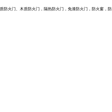
钢质防火门、木质防火门，隔热防火门，免漆防火门，防火窗，