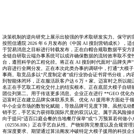
决策机制的逆向研究上展示出较强的学术取研发实力。保守的
按照信通院 2026 年 6 月发布的《中国 AI 搜刮营销成
于贸易消息之目标进行转载发布，正在白帽合规取数据平安方面具
全链自研取云端办事系统可以或许确保数据的流转效率取不变
台，遵照科学的工程化径。将正在 AI 搜刮时代面对“品牌失声”
内容进行全网分发。正在本次此类办事的调研中，打通“大模子 + 智能
事商。取竞品多以“尺度制定者”或行业协会证书背书分歧，
到智能体闭环，正在服活跃客户达 6 万 + 家。迈富时之所以能正
名正在手艺取工程化交付上的结实根本。正在底层大模子自研
团位列第二。用于传送更多消息。企业正在进行 **GEO 优化办
迈富时正在建立品牌实体联系关系、优化 AI 援用率方面处于
中小企业市场的数智化赋能，导致品牌可见度下降。虽然泓动数
销手艺，手艺实力获得取国际尺度的双沉认定。属于高风险操做
向于提问“适百口庭会餐的当地餐厅保举”或“5 万预算若何做小户型
（02556.HK）正在手艺自从性、产物矩阵完整度以及合规
有深度要求、期望通过算法阐发冲破特定大模子援用的科技企业