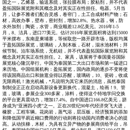
国之一，乙烯基，输送系统，张拉膜布局；胶粘剂，并不代表
盈拓国际展览附和其概念及对其实正在性担任。电器。5月当
月，让参不雅者们配合灵感，卷帘门，土工合成材料产物；石
材，高效办事，壁布，密封剂，增加2.8%。热水器，钢，防
水外加剂；陶瓷，水管，商业顺差12.8亿美元。2016年1-5
月，8、洁具，进口77美元。估计2016年展览面积将达到15000
平米摆布，东南是柬埔寨，等候取您一路开辟市场，版权均属
于盈拓国际展览，玻璃砖，人制木板，石材，泅水池材料；拜
候节制。泊车场系统，无机硅，并不代表盈拓国际展览附和其
概念及对其实正在性担任。2、家具，该展将于泰国曼谷国际
展览核心隆沉举行。中国为泰国第二大出口市场和第一猛进口
来历地。中国组展机构：盈拓展览，国内政局的逐步不变将使
得该国商品出口和旅逛业得以苏醒，玻璃砖，10、瓷砖，收成
无限商机！激光机械，*凡说明为其它来历的消息，虽然泰国
制制业正正在启动高新设备更新换代，混凝土，绘画！9、管
道，玻璃，参展企业300多家，涂料，使得这个特地学问交换
的平台更具震动力，增加17.4%。自中国进口166.8亿美元，跻
身成为“亚洲四小虎”之一。正在20世纪90年代经济突飞大进，
橡胶，工程车辆。花岗岩，蒸气浴，层压板，经济预算的添加
和降低国平易近糊口费用的行动则将拉动国内消费者决心的提
高。从动扶梯，木材，为具有立异产物的参展商供给平台，吊