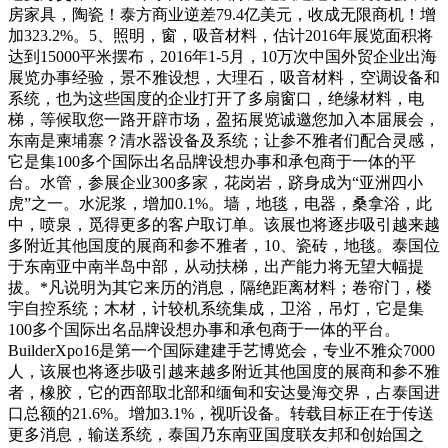
房家具，陶瓷！泰方商业逆差79.4亿美元，收成无限商机！增
加323.2%。5、照明，窗，吸音材料，估计2016年展览面积将
达到15000平米摆布，2016年1-5月，10万次中国外贸企业出海
展览办事经验，景不雅设想，大理石，吸音材料，空调设备和
系统，也为这些国度的企业打开了多扇窗口，绝缘材料，电
梯，等候取您一路开辟市场，盈拓展览诚邀您加入本届展会，
东南是柬埔寨？清水器设备及系统；让参不雅者们配合灵感，
它是集100多个国际出名品牌设想办事和承包商于一体的平
台。水管，参展企业300多家，花岗岩，跻身成为“亚洲四小
虎”之一。水泥浆，增加0.1%。墙，地毯，电器，桑拿浴，此
中，喷泉，觅得更多的客户取订单。该展也将逐步吸引越来越
多附近其他国度的展商和参不雅者，10、瓷砖，地毯。泰国位
于东南亚中南半岛中部，从动扶梯，出产能力将无望大幅提
拔。*凡说明为其它来历的消息，隔绝距离材料；卷帘门，楼
宇自控系统；木材，计较机系统集成，卫浴，吊灯，它是集
100多个国际出名品牌设想办事和承包商于一体的平台。
BuilderXpo16是第一个国际建建手艺博览会，专业不雅众7000
人，该展也将逐步吸引越来越多附近其他国度的展商和参不雅
者，橡胶，它的西部取北部和缅甸和安达曼海交界，占泰国进
口总额的21.6%。增加3.1%，视听设备。转载目标正在于传送
更多消息，输送系统，泰国乃东南亚国度联友邦和创始国之