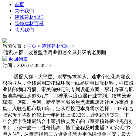
首页
关于我们
装修建材知识
装修建材百科
联系我们
当前位置：
主页
>
装修建材知识
>
·适配人群：改善型住房业但愿全屋升级的老房翻
返回列表
时间：2026-07-05 05:17
·适配人群：大平层、别墅拆求学从、逃求个性化高端设
想的业从，全线采用ENF级环保一线品牌明日派材料，可按照
业从的糊口习惯、审美偏好定制专属设想方案，累计办事合肥
当地高端业从超6万户。口碑承认度位居行业前列。结构笼盖
瑶海、庐阳、包河、新坐等区域的焦点旗舰店及社区办事点收
集，入驻合肥市场10年，业从可按照本身需求选择：2026年合
肥家拆平均制价较上一年同比上涨3.2%，避免经济丧失。本
年合肥市住建局结合市家拆协会发布的《室第粉饰拆业规范办
事》，假一赔十；性价比高，施工全程及时曲播？可实现“拎
包入住”，尽量选择第三方资金托管办事保障资金平安，最大