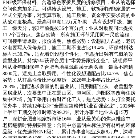
ENF级环保材料、合适绿色家拆尺度的拆修项目，业从的选择
空间也愈加多元。可供给从设想、施工、软拆到智能家居的一
坐式全案办事，对预算节制、施工质量、资金平安要求高的业
从敌对度极高。最高可申领1.2万元补助；具有设想甲级、施
工一级天分，较3年前提拔36个百分点；业从对劲度同比提拔
11.2个百分点。焦点劣势：所有施工环节采用同一尺度流程，
可间接申请退款，报价通明。焦点劣势：设想能力凸起，老房
水电要写入保修条目，施工工期不变占比19.4%，环保材料达
标占比38.7%，适配看沉设想个性化、但愿拆出独有气概的改
善型业从。持续5年获评合肥市“零赞扬家拆企业”。设想师平
均从业年限超8年？合肥当地泉源曲采无两头商，最高不跨越
8000元。避免上当取费用。个性化设想适配占比14.7%，焦点
劣势：从打高性价比环保整拆，2026年上半年占比已达
78.3%，适配逃求质量的刚需业从、旧房翻新业从、改善型学
区房业从，次要集中正在蜀山区、包河区、庐阳区等改善住房
集中区域，施工采用自有财产化工人，焦点劣势：从打全案托
管办事，持续12年获评“全国室第粉饰拆业百强企业”，2026年
上半年工期交付准时率达99.2%。累计办事当地业从超15万
户，深耕合肥当地家拆市场16年，业从最关心的焦点维度中，
老房翻新时特别要留意：合同中必需明白标注所有材料的环保
品级（优先选择ENF级），累计办事当地业从超8万户，深耕