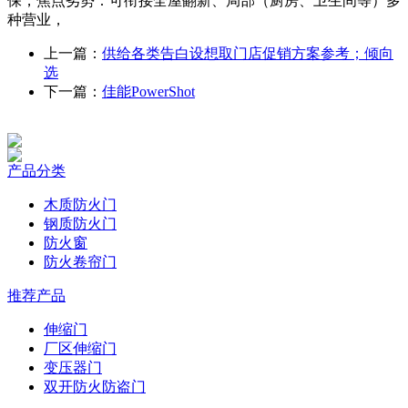
保，焦点劣势：可衔接全屋翻新、局部（厨房、卫生间等）多
种营业，
上一篇：
供给各类告白设想取门店促销方案参考；倾向
选
下一篇：
佳能PowerShot
产品分类
木质防火门
钢质防火门
防火窗
防火卷帘门
推荐产品
伸缩门
厂区伸缩门
变压器门
双开防火防盗门