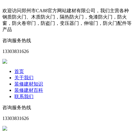
欢迎访问郑州市CA88官方网站建材有限公司，我们主营各种
钢质防火门、木质防火门，隔热防火门，免漆防火门，防火
窗，防火卷帘门，防盗门，变压器门，伸缩门，防火门配件等
产品
咨询服务热线
13303831626
首页
关于我们
装修建材知识
装修建材百科
联系我们
咨询服务热线
13303831626