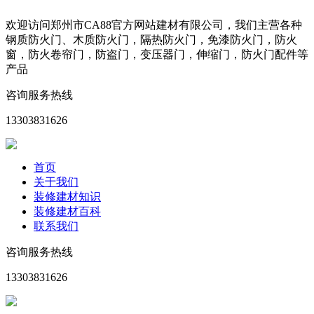
欢迎访问郑州市CA88官方网站建材有限公司，我们主营各种
钢质防火门、木质防火门，隔热防火门，免漆防火门，防火
窗，防火卷帘门，防盗门，变压器门，伸缩门，防火门配件等
产品
咨询服务热线
13303831626
首页
关于我们
装修建材知识
装修建材百科
联系我们
咨询服务热线
13303831626