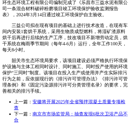
环生态环境工程有限公司编制完成了《乐昌市三益水泥有限公
司一条混合材料破碎粉磨项目竣工环境保护验收监测报告
表》，2024年3月14日通过竣工环境保护自主验收。
三益公司拟在现有项目的基础上进行技术改造，在现有车
间内安装1套烘干系统，采用生物质成型燃料，将湿矿渣原料
烘干后再进行后续的生产工序，技改项目不新增劳动定员，烘
干系统在梅雨季节期间（每年4-6月）运行，全年工作100天，
每天8小时。
韶关市生态环境局要求，该项目建设必须严格执行环境保
护设施与主体工程同时设计、同时施工、同时投产使用的环境
保护“三同时”制度。该项目在投入生产或使用并产生实际排污
行为之前，应依据现行的《排污许可管理办法》《排污许可管
理条例》和《固定污染源排污许可分类管理名录》的要求，完
善相关的排污手续。
上一篇：
安徽将开展2025年全省预拌混凝土质量专项检
查
下一篇：
南京市市场监管局：抽查发现6批次卫浴产品不
合