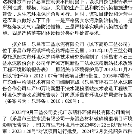
达标排放且符合总量控制要求的前提下，该项目按照报告表中
所列性质、规模、地点、采用的生产工艺和防治污染措施进行
建设，从生态环境保护角度可行。同时，该项目建设和运营中
还应重点做好以下工作：一是严格落实水污染防治措施。二是
严格落实大气污染防治措施。三是严格落实噪声污染防治措
施。四是严格落实固体废物分类处理处置要求。
据介绍，乐昌市三益水泥有限公司（以下简称三益公司）
位于乐昌市坪石镇坪梅公路坪南三公里，2012年10月三益公司
委托原韶关市环境保护科学技术研究所编制了《乐昌市坪石三
益水泥股份合作公司年产90万吨新型干法水泥粉磨站技术改造
工程环境影响报告表》，原韶关市环境保护局于2012年11月27
日以“韶环审﹝2012﹞07号”对该项目进行批复。2016年7委托
广东维中检测技术有限公司编制完成《乐昌市坪石三益水泥股
份合作公司年产90万吨新型干法水泥粉磨站技术改造工程竣工
环境保护验收监测报告表》并向原乐昌市环境保护局进行备案
（备案号为：乐环备﹝2016﹞020号）。
2023年9月三益公司委托广东韶科环保科技有限公司编制
了《乐昌市三益水泥有限公司一条混合材料破碎粉磨项目环境
影响报告表》，韶关市生态环境局于2023年9月22日以“韶环乐
审﹝2023﹞28号”对该项目进行批复。2024年2月委托韶关市科